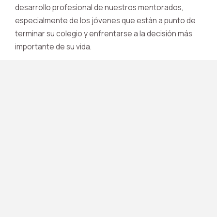
desarrollo profesional de nuestros mentorados,
especialmente de los jóvenes que están a punto de
terminar su colegio y enfrentarse a la decisión más
importante de su vida.
Navegación
Datos de
contacto
Sobre nosotros
Elección de carrera
marcelafonseca@lideresy
Transición de carrera
+57 320 6824112
F
L
Y
I
Estudios de posgrado
Transición laboral
a
i
o
n
Otros programas
Blog